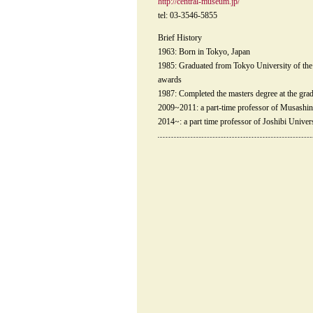
http://central-museum.jp/
tel: 03-3546-5855
Brief History
1963: Born in Tokyo, Japan
1985: Graduated from Tokyo University of the 
awards
1987: Completed the masters degree at the gra
2009~2011: a part-time professor of Musashino
2014~: a part time professor of Joshibi Univer