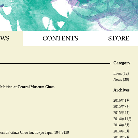
CONTENTS
STORE
LINK
Category
Event
(12)
News
(30)
hibition at Central Museum Ginza
Archives
2016年1月
2015年7月
2015年4月
2014年11月
2014年5月
2014年3月
kan 5F Ginza Chuo-ku, Tokyo Japan 104–8139
2013年7月