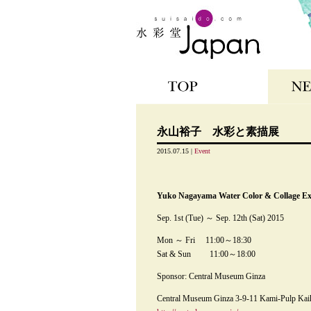
TOP
NEWS
永山裕子 水彩と素描展
2015.07.15 |
Event
Yuko Nagayama Water Color & Collage Ex
Sep. 1st (Tue) ～ Sep. 12th (Sat) 2015
Mon ～ Fri 11:00～18:30
Sat & Sun 11:00～18:00
Sponsor: Central Museum Ginza
Central Museum Ginza 3-9-11 Kami-Pulp Kai