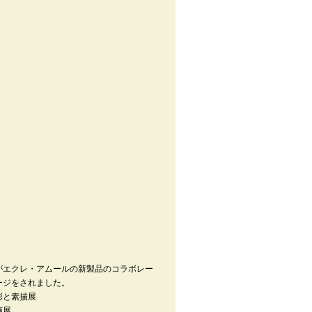
がエクレ・アムールの新製品のコラボレー
ージをされました。
彩と素描展
画展