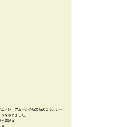
がエクレ・アムールの新製品のコラボレー
ージをされました。
彩と素描展
画展