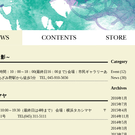
CONTENTS
STORE
LINK
と影～
Category
間：10：00～18：00(最終日16：00まで) 会場：市民ギャラリーあ
Event
(12)
から徒歩5分 TEL; 045-910-5656
News
(30)
Archives
マヤ
2016年1月
2015年7月
間：10:00～19:30（最終日は4時まで） 会場：横浜タカシマヤ 〒
2015年4月
 TEL(045) 311-5111
2014年11月
2014年5月
2014年3月
）
2013年7月