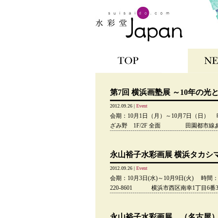
TOP
NEWS
第7回 横浜画塾展 ～10年の光
2012.09.26 |
Event
会期：10月1日（月）～10月7日（日） 時
ざみ野 1F/2F 全面 田園都市線あざみ野駅
永山裕子水彩画展 横浜タカシ
2012.09.26 |
Event
会期：10月3日(水)～10月9日(火) 時
220-8601 横浜市西区南幸1丁目6番31号
永山裕子水彩画展 （名古屋