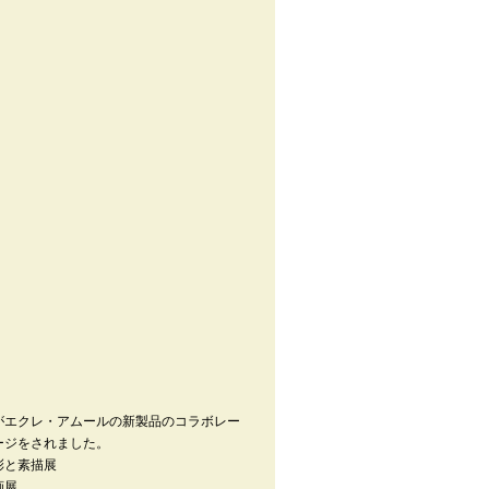
がエクレ・アムールの新製品のコラボレー
ージをされました。
彩と素描展
画展